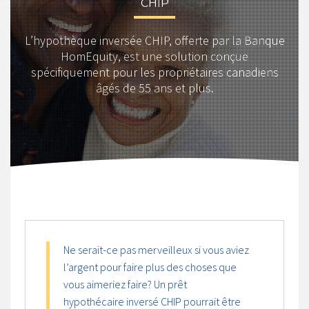
CHIP
L’hypothèque inversée CHIP, offerte par la Banque
HomEquity, est une solution conçue
spécifiquement pour les propriétaires canadiens
âgés de 55 ans et plus.
Ne serait-ce pas merveilleux si vous aviez
l’argent pour faire plus des choses que
vous aimeriez faire? Un prêt
hypothécaire inversé CHIP pourrait être