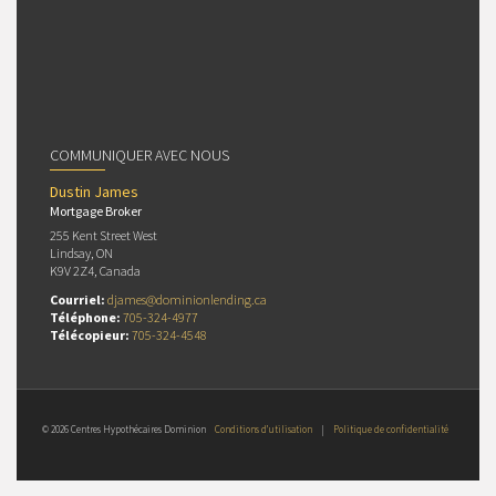
COMMUNIQUER AVEC NOUS
Dustin James
Mortgage Broker
255 Kent Street West
Lindsay, ON
K9V 2Z4, Canada
Courriel:
djames@dominionlending.ca
Téléphone:
705-324-4977
Télécopieur:
705-324-4548
© 2026 Centres Hypothécaires Dominion
Conditions d’utilisation
|
Politique de confidentialité