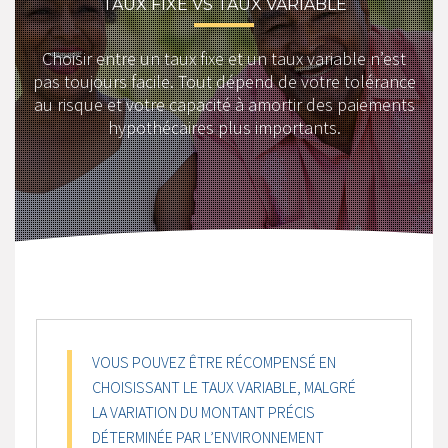
TAUX FIXE VS TAUX VARIABLE
Choisir entre un taux fixe et un taux variable n’est
pas toujours facile. Tout dépend de votre tolérance
au risque et votre capacité à amortir des paiements
hypothécaires plus importants.
VOUS POUVEZ ÊTRE RÉCOMPENSÉ EN
CHOISISSANT LE TAUX VARIABLE, MALGRÉ
LA VARIATION DU MONTANT PRÉCIS
DÉTERMINÉE PAR L’ENVIRONNEMENT